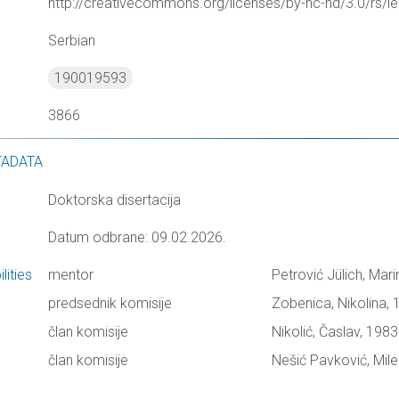
http://creativecommons.org/licenses/by-nc-nd/3.0/rs/le
Serbian
190019593
3866
TADATA
Doktorska disertacija
Datum odbrane: 09.02.2026.
lities
mentor
Petrović Jülich, Mar
predsednik komisije
Zobenica, Nikolina, 
član komisije
Nikolić, Časlav, 1983
član komisije
Nešić Pavković, Mile