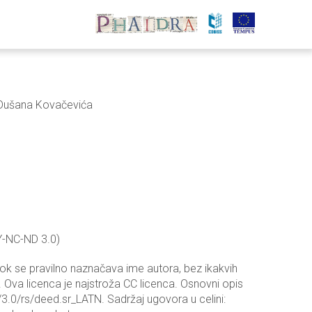
i Dušana Kovačevića
Y-NC-ND 3.0)
dok se pravilno naznačava ime autora, bez ikakvih
 Ova licenca je najstroža CC licenca. Osnovni opis
3.0/rs/deed.sr_LATN. Sadržaj ugovora u celini: