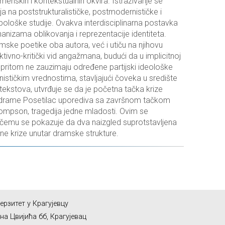
menskih i kontekstualnih okvira. Istraživanje se
nja na poststrukturalističke, postmodernističke i
ropološke studije. Ovakva interdisciplinarna postavka
izama oblikovanja i reprezentacije identiteta.
mske poetike oba autora, već i utiču na njihovu
tivno-kritički vid angažmana, budući da u implicitnoj
i pritom ne zauzimaju određene partijski ideološke
nističkim vrednostima, stavljajući čoveka u središte
tekstova, utvrđuje se da je početna tačka krize
 drame Posetilac uporediva sa završnom tačkom
ompson, tragedija jedne mladosti. Ovim se
i čemu se pokazuje da dva naizgled suprotstavljena
tne krize unutar dramske strukture.
ерзитет у Крагујевцу
на Цвијића бб, Крагујевац