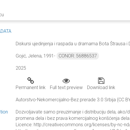
cu
ADATA
Diskursi ujedinjenja i raspada u dramama Bota Štrausa 
Gojić, Jelena, 1991-
CONOR: 56886537
2025
Permanent link
Full text preview
Download link
Autorstvo-Nekomercijalno-Bez prerade 3.0 Srbija (CC B
tion
Dozvoljavate samo preuzimanje i distribuciju dela, ako/
promena dela i bez prava komercijalnog korišćenja dela.
Licence: http://creativecommons.org/licenses/by-nc-nd/