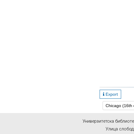
Export
Унивeрзитeтскa библиoтe
Улица слободе