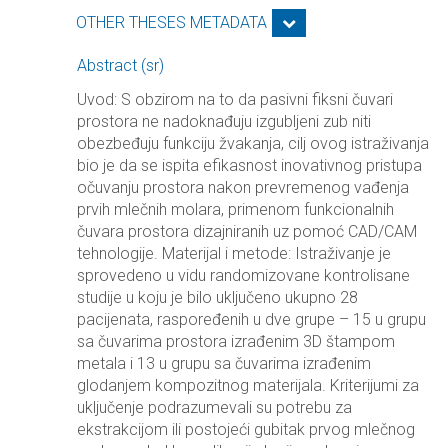
OTHER THESES METADATA
Abstract (sr)
Uvod: S obzirom na to da pasivni fiksni čuvari
prostora ne nadoknađuju izgubljeni zub niti
obezbeđuju funkciju žvakanja, cilj ovog istraživanja
bio je da se ispita efikasnost inovativnog pristupa
očuvanju prostora nakon prevremenog vađenja
prvih mlečnih molara, primenom funkcionalnih
čuvara prostora dizajniranih uz pomoć CAD/CAM
tehnologije. Materijal i metode: Istraživanje je
sprovedeno u vidu randomizovane kontrolisane
studije u koju je bilo uključeno ukupno 28
pacijenata, raspoređenih u dve grupe – 15 u grupu
sa čuvarima prostora izrađenim 3D štampom
metala i 13 u grupu sa čuvarima izrađenim
glodanjem kompozitnog materijala. Kriterijumi za
uključenje podrazumevali su potrebu za
ekstrakcijom ili postojeći gubitak prvog mlečnog