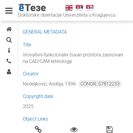
Doktorske disertacije Univerziteta u Kragujevcu
E-THESES
GENERAL METADATA
SEARCH
Title
INFORMATION
Inovativni funkcionalni čuvari prostora zasnovani
na CAD/CAM tehnologiji
CONTACTS
LOG IN
Creator
Nedeljković, Andrija, 1996-
CONOR: 57812233
Copyright date
2025
Object Links