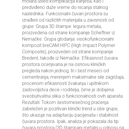
molara usled komplikacija karijesa, kao i
predviđeno duže vreme do nicanja stalnog
naslednika. Funkcionalni čuvari prostora su
izrađeni od različitih materijala u zavisnosti od
grupe: Grupa 3D štampe: legura metala,
proizvedena od strane kompanije Scheftner iz
Nemačke. Grupa glodanja: visokofunkcionalni
kompozit breCAM.HIPC (High Impact Polymer
Composite), proizveden od strane kompanije
Bredent, takođe iz Nemačke. Efikasnost čuvara
prostora ocenjivana je na osnovu kliničkih
pregleda nakon jednog, tri i šest meseci od
cementiranja, merenjem maksimalne sile zagrižaja,
procenom efikasnosti žvakanja i upitnikom
zadovoljstva dece i roditelja, čime je dobijena
sveobuhvatna slika o funkcionalnosti ovih aparata.
Rezultati: Tokom šestomesečnog praćenja
zabeležen je pozitivan klinički trend u obe grupe,
što ukazuje na adaptaciju pacijenata i stabilnost
čuvara prostora. Ipak, analiza je pokazala da tip
čuvara prostora (3D štampani metalni u odnosu na