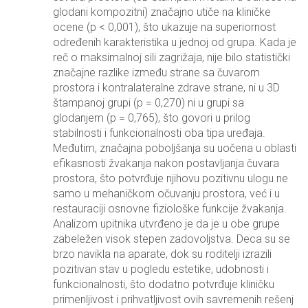
glodani kompozitni) značajno utiče na kliničke
ocene (p < 0,001), što ukazuje na superiornost
određenih karakteristika u jednoj od grupa. Kada je
reč o maksimalnoj sili zagrižaja, nije bilo statistički
značajne razlike između strane sa čuvarom
prostora i kontralateralne zdrave strane, ni u 3D
štampanoj grupi (p = 0,270) ni u grupi sa
glodanjem (p = 0,765), što govori u prilog
stabilnosti i funkcionalnosti oba tipa uređaja.
Međutim, značajna poboljšanja su uočena u oblasti
efikasnosti žvakanja nakon postavljanja čuvara
prostora, što potvrđuje njihovu pozitivnu ulogu ne
samo u mehaničkom očuvanju prostora, već i u
restauraciji osnovne fiziološke funkcije žvakanja.
Analizom upitnika utvrđeno je da je u obe grupe
zabeležen visok stepen zadovoljstva. Deca su se
brzo navikla na aparate, dok su roditelji izrazili
pozitivan stav u pogledu estetike, udobnosti i
funkcionalnosti, što dodatno potvrđuje kliničku
primenljivost i prihvatljivost ovih savremenih rešenj