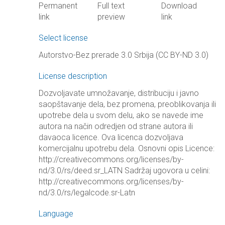
Permanent
Full text
Download
link
preview
link
Select license
Autorstvo-Bez prerade 3.0 Srbija (CC BY-ND 3.0)
License description
Dozvoljavate umnožavanje, distribuciju i javno
saopštavanje dela, bez promena, preoblikovanja ili
upotrebe dela u svom delu, ako se navede ime
autora na način odredjen od strane autora ili
davaoca licence. Ova licenca dozvoljava
komercijalnu upotrebu dela. Osnovni opis Licence:
http://creativecommons.org/licenses/by-
nd/3.0/rs/deed.sr_LATN Sadržaj ugovora u celini:
http://creativecommons.org/licenses/by-
nd/3.0/rs/legalcode.sr-Latn
Language