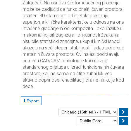
Zaključak: Na osnovu šestomesečnog praćenja,
može se zaključiti da funkcionalni čuvari prostora
izrađeni 3D štampom od metala pokazuju
superiorne kliničke karakteristike u odnosu na one
izrađene glodanjem od kompozita. Iako razlike u
maksimalnoj sili zagrižaja i efikasnosti žvakanja
nisu bile statistički značajne, ukupni klinički ishodi
ukazuju na veći stepen stabilnosti i adaptacije kod
metalnih čuvara prostora. Ovi nalazi podržavaju
primenu CAD/CAM tehnologije kao novog
standardnog pristupa u izradi funkcionalnih čuvara
prostora, koji ne samo da štite zubni luk već
aktivno doprinose rehabilitaciji oralne funkcije kod
dece.
Export