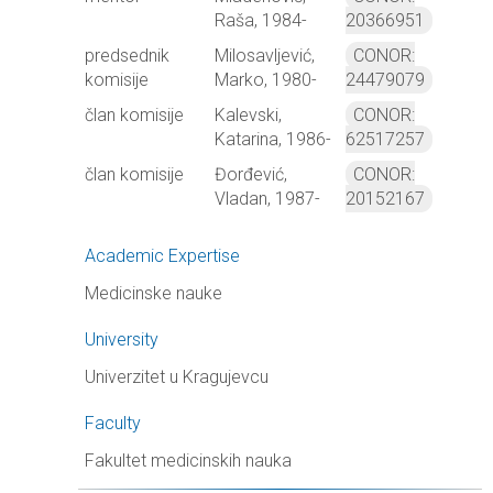
Raša, 1984-
20366951
predsednik
Milosavljević,
CONOR:
komisije
Marko, 1980-
24479079
član komisije
Kalevski,
CONOR:
Katarina, 1986-
62517257
član komisije
Đorđević,
CONOR:
Vladan, 1987-
20152167
Academic Expertise
Medicinske nauke
University
Univerzitet u Kragujevcu
Faculty
Fakultet medicinskih nauka